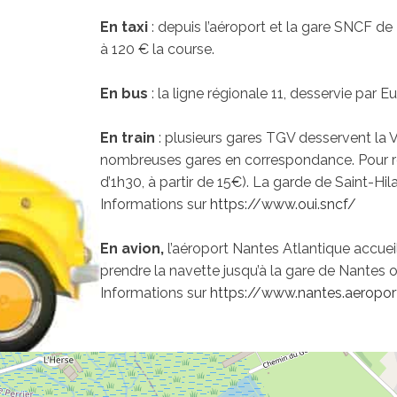
En taxi
: depuis l’aéroport et la gare SNCF de
à 120 € la course.
En bus
: la ligne régionale 11, desservie par E
En train
: plusieurs gares TGV desservent la 
nombreuses gares en correspondance. Pour rejo
d’1h30, à partir de 15€). La garde de Saint-Hila
Informations sur
https://www.oui.sncf/
En avion,
l’aéroport Nantes Atlantique
accuei
prendre la navette jusqu’à la gare de Nantes 
Informations sur
https://www.nantes.aeroport