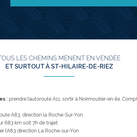
TOUS LES CHEMINS MÈNENT EN VENDÉE
ET SURTOUT À ST-HILAIRE-DE-RIEZ
tes
: prendre l’autoroute A11, sortir à Noirmoutier-en-île. Com
route A83, direction la Roche-Sur-Yon
r 683 km soit 7h de trajet
rer l’A83 direction La Roche-sur-Yon