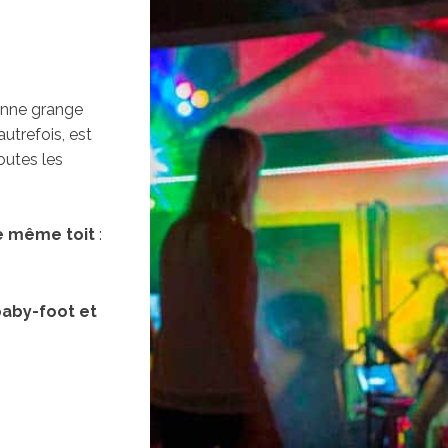
enne grange
utrefois, est
outes les
e même toit
:
baby-foot et