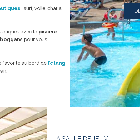
autiques
: surf, voile, char à
D
quatiques avec la
piscine
oboggans
pour vous
té favorite au bord de
l’étang
éan.
LA SALLE DE JEUX