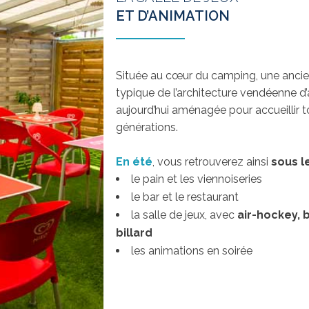
ET D’ANIMATION
Située au cœur du camping, une anci
typique de l’architecture vendéenne d’a
aujourd’hui aménagée pour accueillir t
générations.
En été
, vous retrouverez ainsi
sous l
le pain et les viennoiseries
le bar et le restaurant
la salle de jeux, avec
air-hockey, 
billard
les animations en soirée